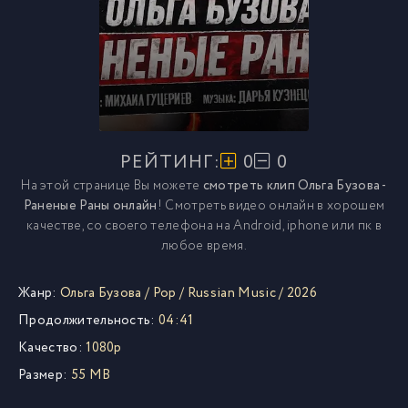
РЕЙТИНГ:
0
0
На этой странице Вы можете
смотреть клип Ольга Бузова -
Раненые Раны онлайн
! Смотреть видео онлайн в хорошем
качестве, со своего телефона на Android, iphone или пк в
любое время.
Жанр:
Ольга Бузова
/
Pop
/
Russian Music
/
2026
Продолжительность:
04:41
Качество:
1080p
Размер:
55 MB