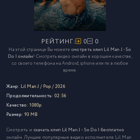
РЕЙТИНГ:
0
0
На этой странице Вы можете
смотреть клип Lil Man J - So
Do I онлайн
! Смотреть видео онлайн в хорошем качестве,
со своего телефона на Android, iphone или пк в любое
время.
Жанр:
Lil Man J
/
Pop
/
2026
Продолжительность:
02:56
Качество:
1080p
Размер:
93 MB
Смотреть и
скачать клип Lil Man J - So Do I бесплатно
онлайн. Лучшие популярные видео исполнителя Lil Man