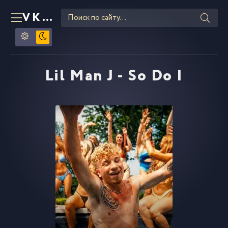
VKLIPE
RU
Lil Man J - So Do I