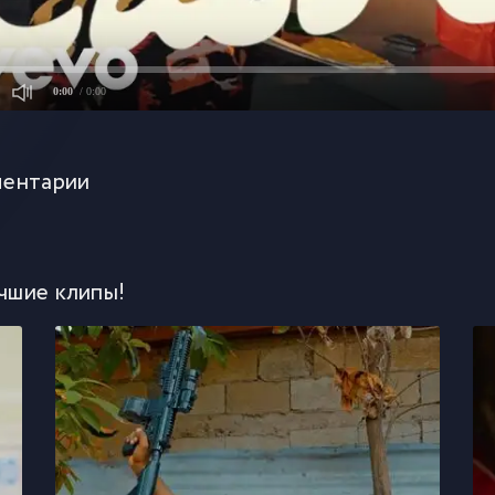
0:00
/ 0:00
ентарии
чшие клипы!