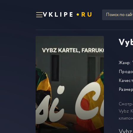
VKLIPE
RU
Vyb
Жанр:
Продо
Качест
Размер
Смотр
Vybz K
клипо
Vybz 