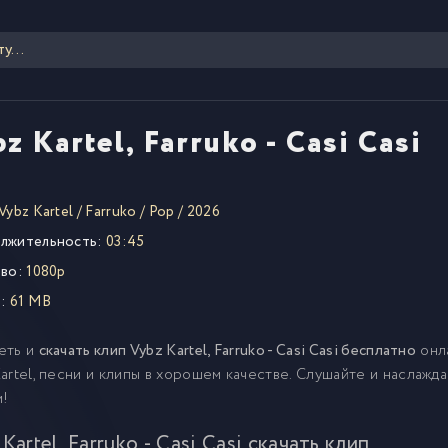
z Kartel, Farruko - Casi Casi
Vybz Kartel
/
Farruko
/
Pop
/
2026
лжительность:
03:45
во:
1080p
:
61 MB
еть и
скачать клип Vybz Kartel, Farruko - Casi Casi бесплатно
онл
artel, песни и клипы в хорошем качестве. Слушайте и наслажд
м!
Kartel, Farruko - Casi Casi скачать клип