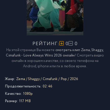
РЕЙТИНГ:
0
0
На этой странице Вы можете
смотреть клип Zema, Shaggy,
Cimafunk - Love Always Wins 2026 онлайн
! Смотреть видео
онлайн в хорошем качестве, со своего телефона на
Android, iphone или пк в любое время.
Жанр:
Zema
/
Shaggy
/
Cimafunk
/
Pop
/
2026
Продолжительность:
02:46
Качество:
1080p
Размер:
117 MB