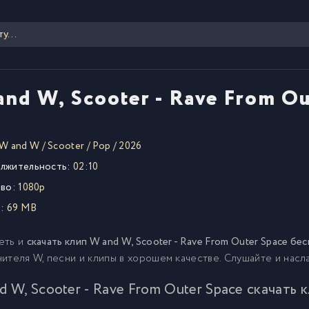
nd W, Scooter - Rave From Ou
W and W
/
Scooter
/
Pop
/
2026
лжительность:
02:10
во:
1080p
:
69 MB
еть и
скачать клип W and W, Scooter - Rave From Outer Space бе
ителя W, песни и клипы в хорошем качестве. Слушайте и нас
d W, Scooter - Rave From Outer Space скачать 