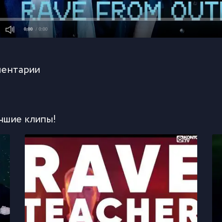
0:00
/ 0:00
ентарии
чшие клипы!