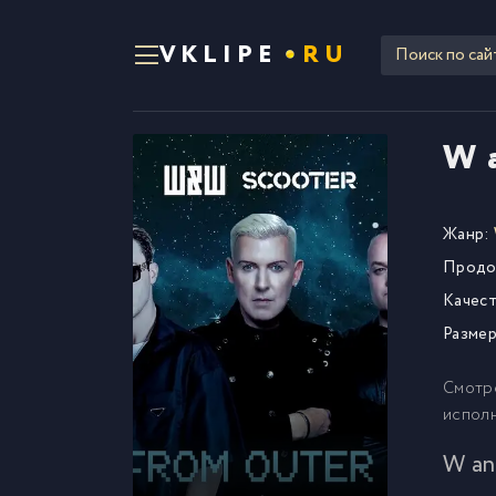
VKLIPE
RU
W a
Жанр:
Продо
Качест
Размер
Смотр
исполн
W an