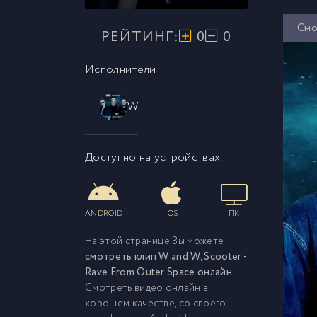
Смо
РЕЙТИНГ:
0
0
Исполнители
W
Доступно на устройствах
ANDROID
IOS
ПК
На этой странице Вы можете
смотреть клип W and W, Scooter -
Rave From Outer Space онлайн
!
Смотреть видео онлайн в
хорошем качестве, со своего