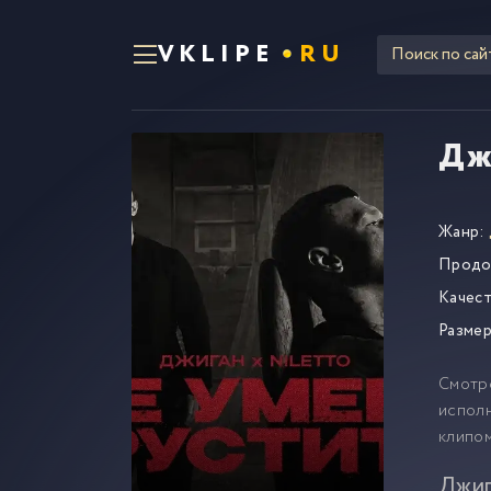
VKLIPE
RU
Дж
Жанр:
Продо
Качест
Размер
Смотр
исполн
клипо
Джиг