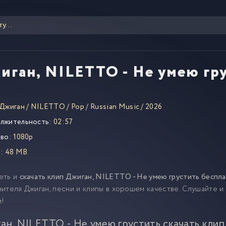
иган, NILETTO - Не умею гр
Джиган
/
NILETTO
/
Pop
/
Russian Music
/
2026
лжительность:
02:57
во:
1080p
:
48 MB
еть и
скачать клип Джиган, NILETTO - Не умею грустить беспл
ителя Джиган, песни и клипы в хорошем качестве. Слушайте и
м!
ан, NILETTO - Не умею грустить скачать клип