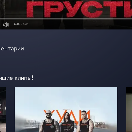
0:00
/ 0:00
ентарии
чшие клипы!