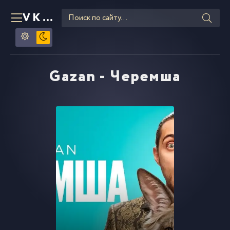
VKLIPE
RU
Gazan - Черемша