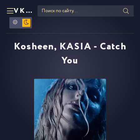
VKLIPE
RU
Kosheen, KASIA - Catch
You