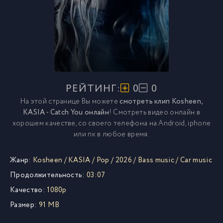
РЕЙТИНГ:
0
0
На этой странице Вы можете
смотреть клип Kosheen,
KASIA - Catch You онлайн
! Смотреть видео онлайн в
хорошем качестве, со своего телефона на Android, iphone
или пк в любое время.
Жанр:
Kosheen
/
KASIA
/
Pop
/
2026
/
Bass music
/
Car music
Продолжительность:
03:07
Качество:
1080p
Размер:
91 MB