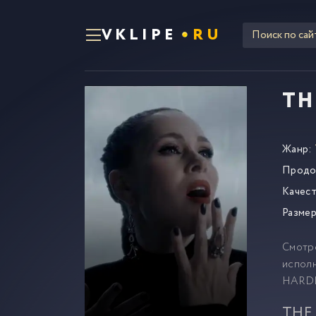
VKLIPE
RU
TH
Жанр:
Продо
Качест
Размер
Смотр
исполн
HARDK
THE 