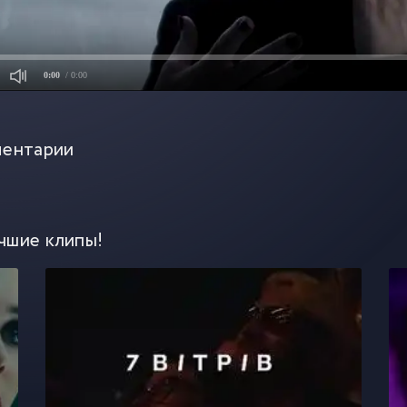
0:00
/ 0:00
ентарии
чшие клипы!