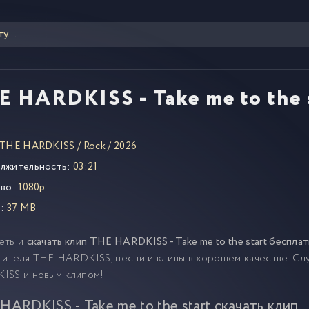
E HARDKISS - Take me to the 
THE HARDKISS
/
Rock
/
2026
лжительность:
03:21
во:
1080p
:
37 MB
еть и
скачать клип THE HARDKISS - Take me to the start беспла
ителя THE HARDKISS, песни и клипы в хорошем качестве. Сл
ISS и новым клипом!
HARDKISS - Take me to the start скачать клип