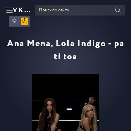
VKLIPE
RU
Ana Mena, Lola Indigo - pa
ti toa