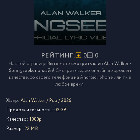
РЕЙТИНГ:
0
0
На этой странице Вы можете
смотреть клип Alan Walker -
Springseeker онлайн
! Смотреть видео онлайн в хорошем
качестве, со своего телефона на Android, iphone или пк в
любое время.
Жанр:
Alan Walker
/
Pop
/
2026
Продолжительность:
02:39
Качество:
1080p
Размер:
22 MB