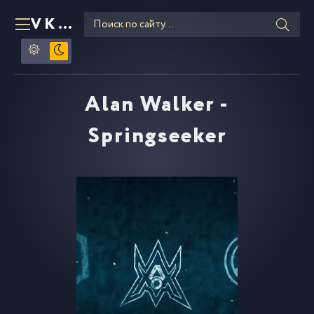
VKLIPE
RU
Alan Walker -
Springseeker