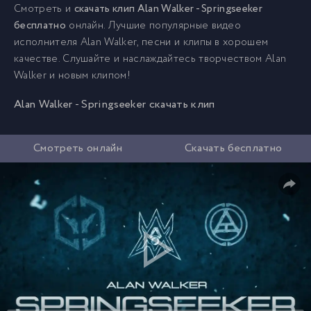
Смотреть и
скачать клип Alan Walker - Springseeker
бесплатно
онлайн. Лучшие популярные видео
исполнителя Alan Walker, песни и клипы в хорошем
качестве. Слушайте и наслаждайтесь творчеством Alan
Walker и новым клипом!
Alan Walker - Springseeker скачать клип
Смотреть онлайн
Скачать бесплатно