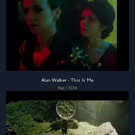
Alan Walker - This Is Me
Pop / 2026