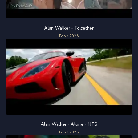
Alan Walker - Together
Pop / 2026
Alan Walker - Alone - NFS
Pop / 2026