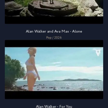
Alan Walker and Ava Max - Alone
Pop / 2026
Alan Walker - For You