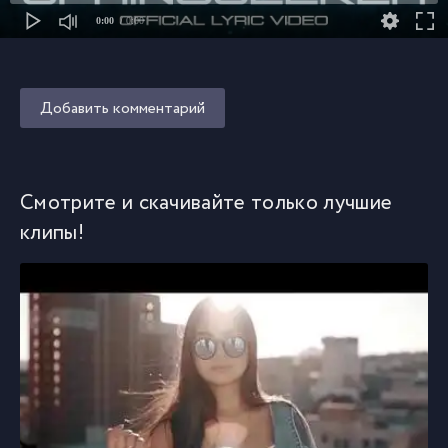
0:00
/ 0:00
Добавить комментарий
Смотрите и скачивайте только лучшие
клипы!