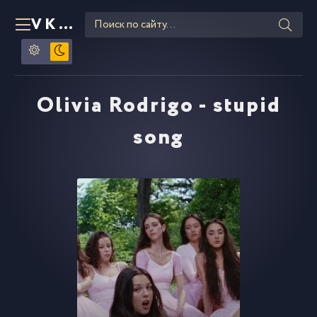
VKLIPE
RU
Olivia Rodrigo - stupid
song