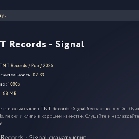
T Records - Signal
TNT Records
/
Pop
/
2026
лжительность:
02:33
во:
1080p
:
88 MB
еть и
скачать клип TNT Records - Signal бесплатно
онлайн. Луч
s, песни и клипы в хорошем качестве. Слушайте и наслаждай
м!
Records - Signal скачать клип