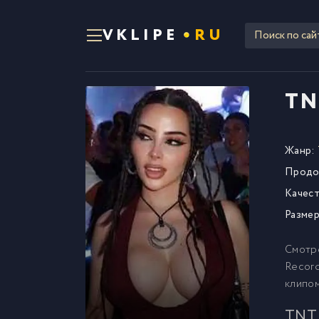
VKLIPE
RU
TN
Жанр:
Продо
Качест
Размер
Смотр
Record
клипо
TNT 