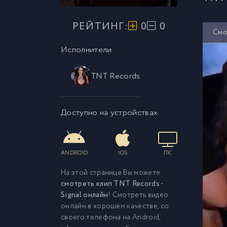
РЕЙТИНГ:
0
0
Смо
Исполнители
TNT Records
Доступно на устройствах
ANDROID
IOS
ПК
На этой странице Вы можете
смотреть клип TNT Records -
Signal онлайн
! Смотреть видео
онлайн в хорошем качестве, со
своего телефона на Android,