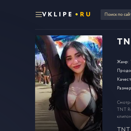
VKLIPE
RU
TN
Жанр:
Продо
Качест
Размер
Смотр
TNT Re
клипо
TNT 