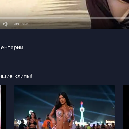
0:00
/ 0:00
ентарии
чшие клипы!