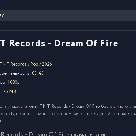
T Records - Dream Of Fire
TNT Records
/
Pop
/
2026
лжительность:
03:46
во:
1080p
:
75 MB
еть и
скачать клип TNT Records - Dream Of Fire бесплатно
онла
cords, песни и клипы в хорошем качестве. Слушайте и насла
м!
Records - Dream Of Fire скачать клип