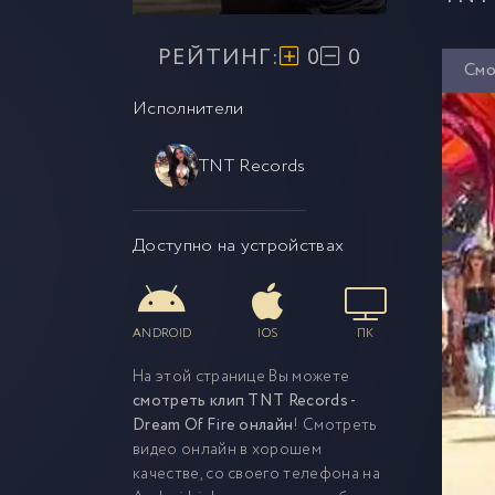
РЕЙТИНГ:
0
0
Смо
Исполнители
TNT Records
Доступно на устройствах
ANDROID
IOS
ПК
На этой странице Вы можете
смотреть клип TNT Records -
Dream Of Fire онлайн
! Смотреть
видео онлайн в хорошем
качестве, со своего телефона на