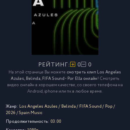
РЕЙТИНГ:
0
0
На этой странице Вы можете
смотреть клип Los Angeles
Azules, Belinda, FIFA Sound - Por Ella онлайн
! Смотреть
видео онлайн в хорошем качестве, со своего телефона на
Android, iphone или пк в любое время.
Жанр:
Los Angeles Azules
/
Belinda
/
FIFA Sound
/
Pop
/
2026
/
Spain Music
Продолжительность:
03:00