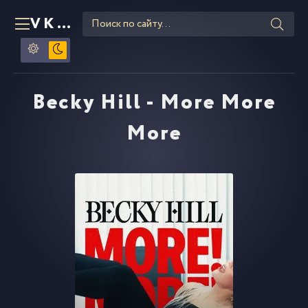
VKLIPE
RU
Becky Hill - More More
More