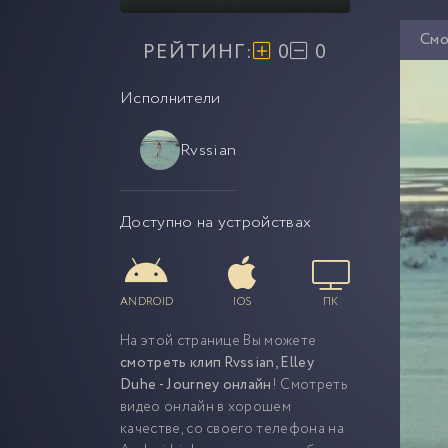
Смо
РЕЙТИНГ:
0
0
Исполнители
Rvssian
Доступно на устройствах
ANDROID
IOS
ПК
На этой странице Вы можете
смотреть клип Rvssian, Elley
Duhe - Journey онлайн
! Смотреть
видео онлайн в хорошем
качестве, со своего телефона на