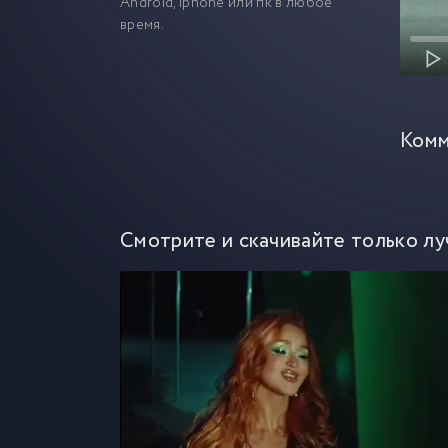
Android, iphone или пк в любое
время.
Комм
Смотрите и скачивайте только лу