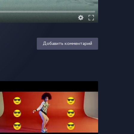
Добавить комментарий