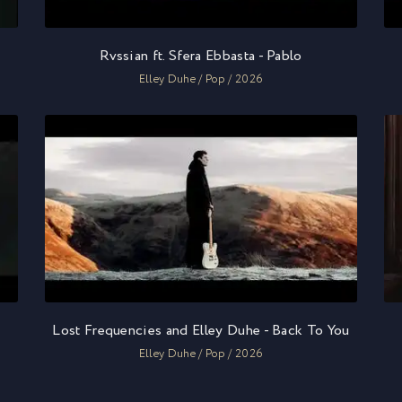
Rvssian ft. Sfera Ebbasta - Pablo
Elley Duhe / Pop / 2026
Lost Frequencies and Elley Duhe - Back To You
Elley Duhe / Pop / 2026