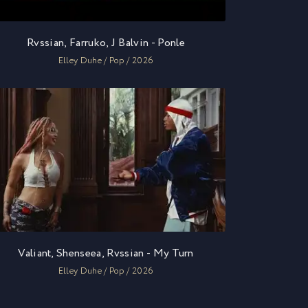
Rvssian, Farruko, J Balvin - Ponle
Elley Duhe / Pop / 2026
Valiant, Shenseea, Rvssian - My Turn
Elley Duhe / Pop / 2026