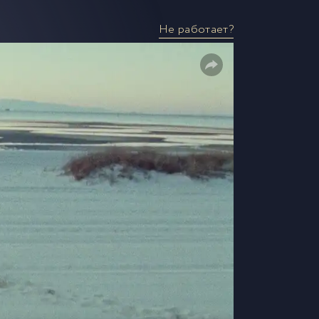
Не работает?