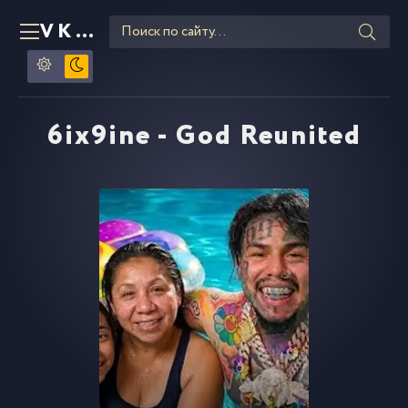
VKLIPE
RU
6ix9ine - God Reunited