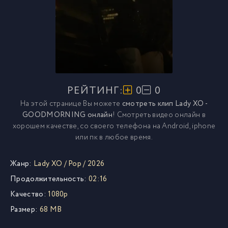
РЕЙТИНГ:
0
0
На этой странице Вы можете
смотреть клип Lady XO -
GOODMORNING онлайн
! Смотреть видео онлайн в
хорошем качестве, со своего телефона на Android, iphone
или пк в любое время.
Жанр:
Lady XO
/
Pop
/
2026
Продолжительность:
02:16
Качество:
1080p
Размер:
68 MB