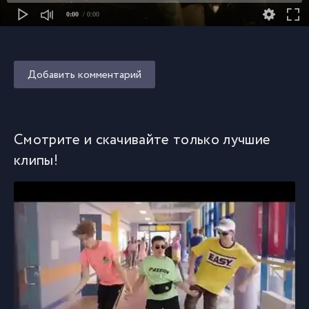
0:00
/ 0:00
Добавить комментарий
Смотрите и скачивайте только лучшие
клипы!