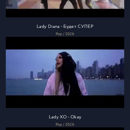
Lady Diana - Будет СУПЕР
Pop / 2026
Lady XO - Okay
Pop / 2026