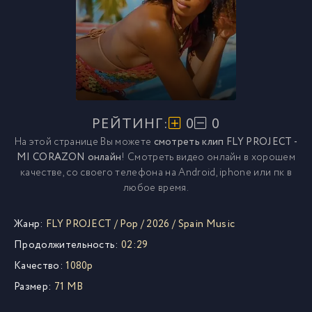
РЕЙТИНГ:
0
0
На этой странице Вы можете
смотреть клип FLY PROJECT -
MI CORAZON онлайн
! Смотреть видео онлайн в хорошем
качестве, со своего телефона на Android, iphone или пк в
любое время.
Жанр:
FLY PROJECT
/
Pop
/
2026
/
Spain Music
Продолжительность:
02:29
Качество:
1080p
Размер:
71 MB