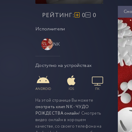
Смо
РЕЙТИНГ:
0
0
Исполнители
NK
Доступно на устройствах
ANDROID
IOS
ПК
На этой странице Вы можете
смотреть клип NK - ЧУДО
РОЖДЕСТВА онлайн
! Смотреть
видео онлайн в хорошем
качестве, со своего телефона на