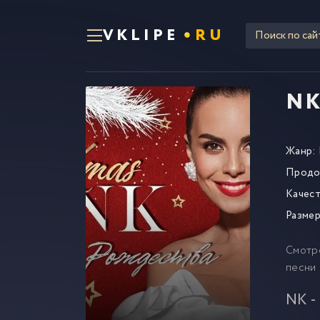
VKLIPE
RU
NK
Жанр:
Продо
Качест
Размер
Смотр
песни 
NK -