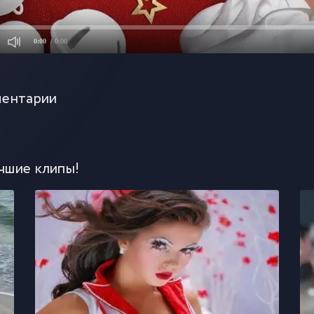
0:00
/ 0:00
ентарии
чшие клипы!