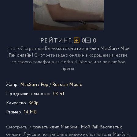
РЕЙТИНГ:
0
0
На этой странице Вы можете
смотреть клип МакSим - Мой
Рай онлайн
! Смотреть видео онлайн в хорошем качестве,
со своего телефона на Android, iphone или пк в любое
время.
Жанр:
МакSим
/
Pop
/
Russian Music
Продолжительность:
03:41
Качество:
360p
Размер:
14 MB
Смотреть и
скачать клип МакSим - Мой Рай бесплатно
онлайн. Лучшие популярные видео исполнителя МакSим,