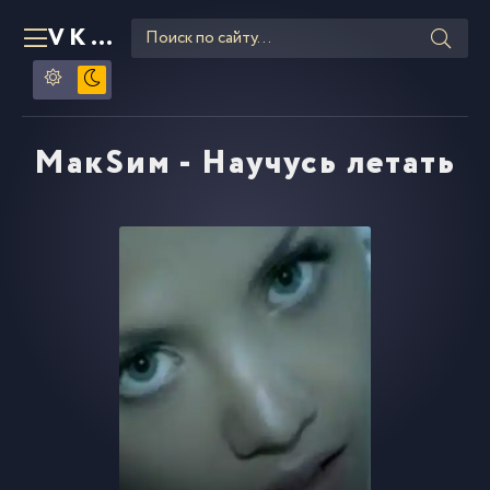
VKLIPE
RU
МакSим - Научусь летать