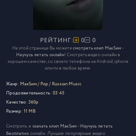
РЕЙТИНГ:
0
0
На этой странице Вы можете
смотреть клип МакSим -
Научусь летать онлайн
! Смотреть видео онлайн в
хорошем качестве, со своего телефона на Android, iphone
или пк в любое время.
Жанр:
МакSим
/
Pop
/
Russian Music
Продолжительность:
03:45
Качество:
360p
Размер:
11 MB
Смотреть и
скачать клип МакSим - Научусь летать
бесплатно
онлайн. Лучшие популярные видео