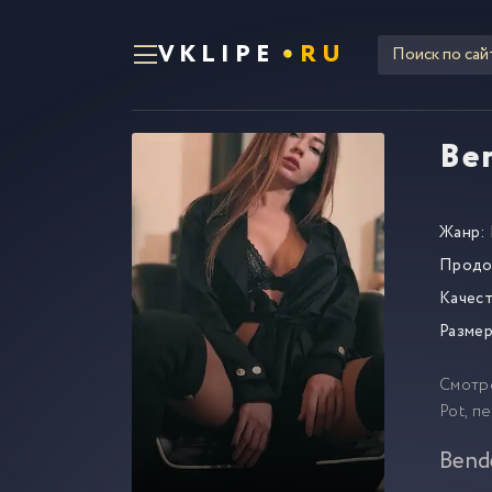
VKLIPE
RU
Ben
Жанр:
Продо
Качест
Размер
Смотр
Pot, п
Bend