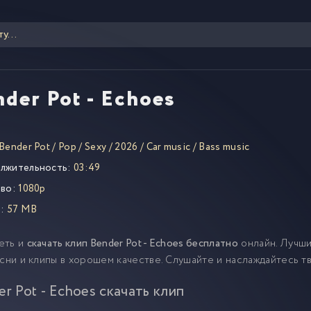
der Pot - Echoes
Bender Pot
/
Pop
/
Sexy
/
2026
/
Car music
/
Bass music
лжительность:
03:49
во:
1080p
:
57 MB
еть и
скачать клип Bender Pot - Echoes бесплатно
онлайн. Лучш
есни и клипы в хорошем качестве. Слушайте и наслаждайтесь 
er Pot - Echoes скачать клип