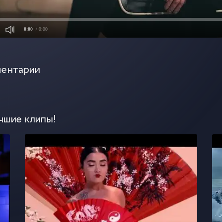
0:00
/ 0:00
ентарии
чшие клипы!