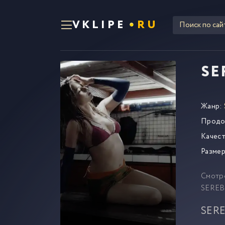
VKLIPE
RU
SE
Жанр:
Продо
Качест
Размер
Смотр
SEREBR
SERE