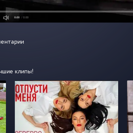
0:00
/ 0:00
ентарии
чшие клипы!