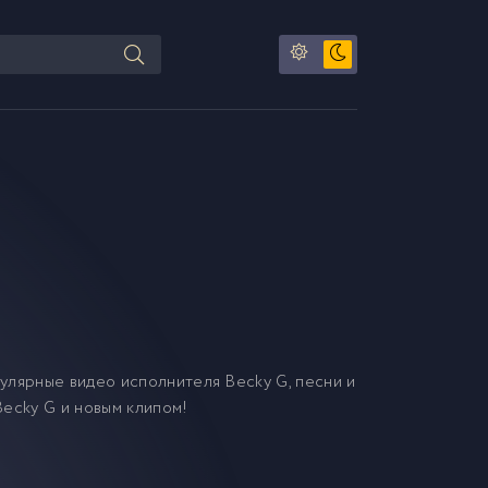
улярные видео исполнителя Becky G, песни и
Becky G и новым клипом!