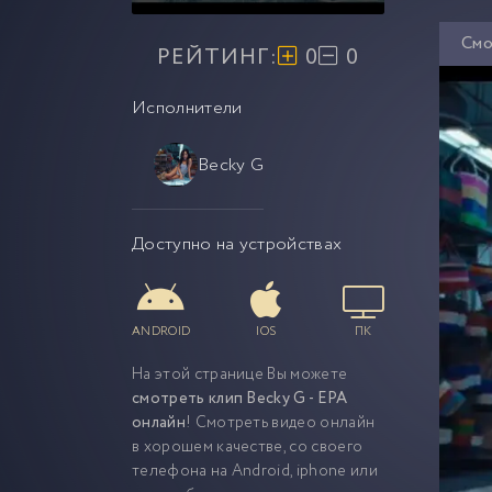
Смо
РЕЙТИНГ:
0
0
Исполнители
Becky G
Доступно на устройствах
ANDROID
IOS
ПК
На этой странице Вы можете
смотреть клип Becky G - EPA
онлайн
! Смотреть видео онлайн
в хорошем качестве, со своего
телефона на Android, iphone или