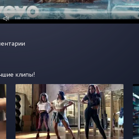
0:00
/ 0:00
ентарии
чшие клипы!