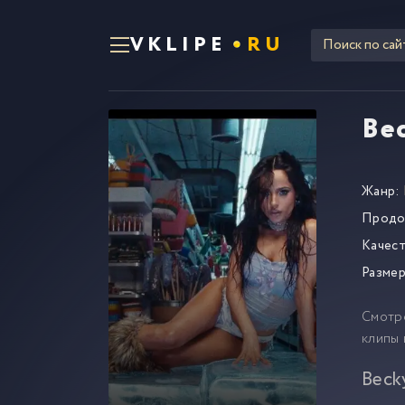
VKLIPE
RU
Be
Жанр:
Продо
Качест
Размер
Смотр
клипы 
Beck