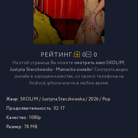
РЕЙТИНГ:
0
0
На этой странице Вы можете
смотреть клип SKOLIM,
Justyna Steczkowska - Mamacita онлайн
! Смотреть видео
онлайн в хорошем качестве, со своего телефона на
Android, iphone или пк в любое время.
Жанр:
SKOLIM
/
Justyna Steczkowska
/
2026
/
Pop
Продолжительность:
02:17
Качество:
1080p
Размер:
78 MB