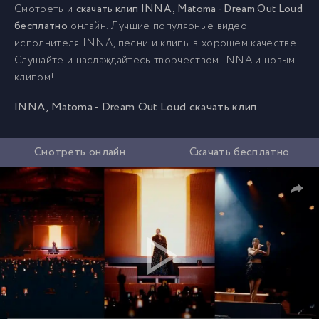
Смотреть и
скачать клип INNA, Matoma - Dream Out Loud
бесплатно
онлайн. Лучшие популярные видео
исполнителя INNA, песни и клипы в хорошем качестве.
Слушайте и наслаждайтесь творчеством INNA и новым
клипом!
INNA, Matoma - Dream Out Loud скачать клип
Смотреть онлайн
Скачать бесплатно