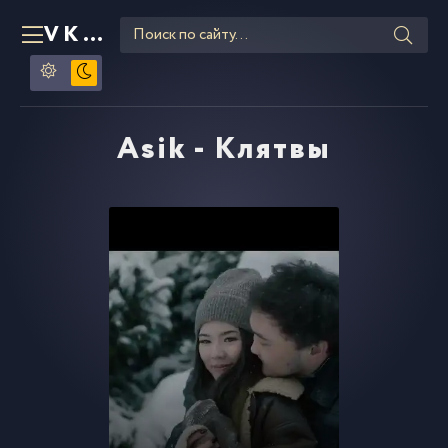
VKLIPE
RU
Asik - Клятвы