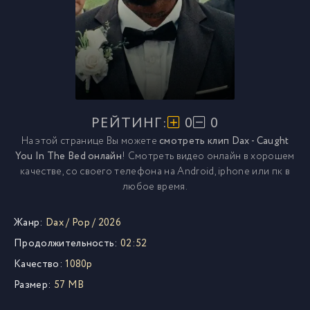
РЕЙТИНГ:
0
0
На этой странице Вы можете
смотреть клип Dax - Caught
You In The Bed онлайн
! Смотреть видео онлайн в хорошем
качестве, со своего телефона на Android, iphone или пк в
любое время.
Жанр:
Dax
/
Pop
/
2026
Продолжительность:
02:52
Качество:
1080p
Размер:
57 MB