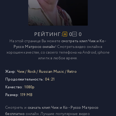
РЕЙТИНГ:
0
0
На этой странице Вы можете
смотреть клип Чиж и Ко -
Руссо Матросо онлайн
! Смотреть видео онлайн в
хорошем качестве, со своего телефона на Android, iphone
или пк в любое время.
Жанр:
Чиж
/
Rock
/
Russian Music
/
Retro
Продолжительность:
04:21
Качество:
1080p
Размер:
119 MB
Смотреть и
скачать клип Чиж и Ко - Руссо Матросо
бесплатно
онлайн. Лучшие популярные видео