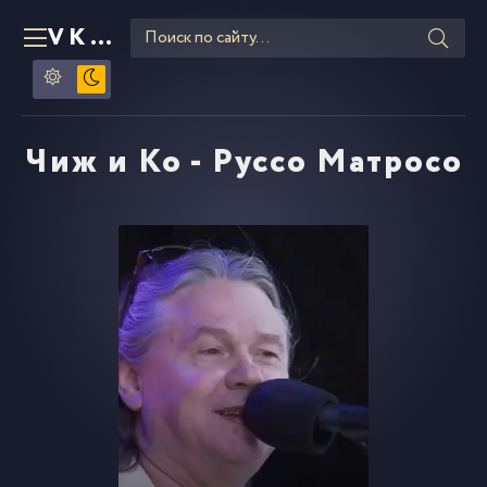
VKLIPE
RU
Чиж и Ко - Руссо Матросо