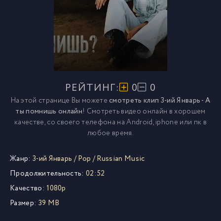
РЕЙТИНГ:
0
0
На этой странице Вы можете
смотреть клип 3-ий Январь - А
ты помнишь онлайн
! Смотреть видео онлайн в хорошем
качестве, со своего телефона на Android, iphone или пк в
любое время.
Жанр:
3-ий Январь
/
Pop
/
Russian Music
Продолжительность:
02:52
Качество:
1080p
Размер:
39 MB