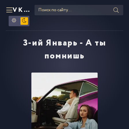
VKLIPE
RU
3-ий Январь - А ты
помнишь