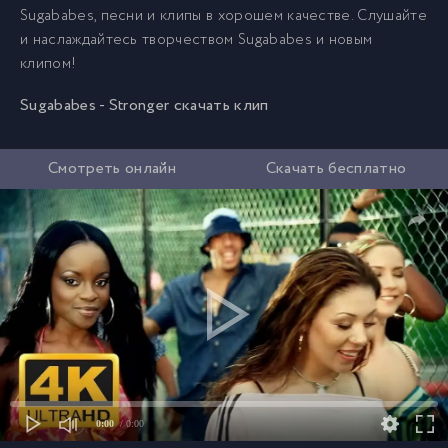
Sugababes, песни и клипы в хорошем качестве. Слушайте
и наслаждайтесь творчеством Sugababes и новым
клипом!
Sugababes - Stronger скачать клип
Смотреть онлайн
Скачать бесплатно
0:00
/ 0:00