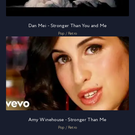
Dan Mei - Stronger Than You and Me
Pop / Retro
Amy Winehouse - Stronger Than Me
Pop / Retro