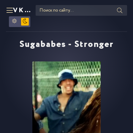
VKLIPE
RU
Sugababes - Stronger