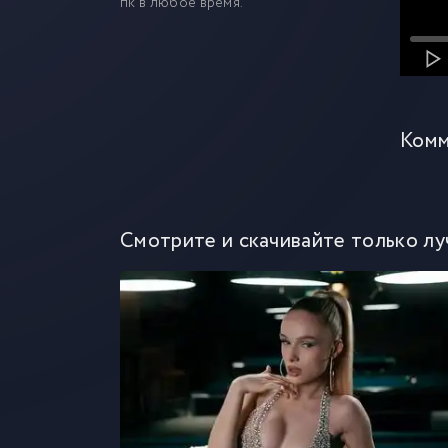
пк в любое время.
Комм
Смотрите и скачивайте только лу