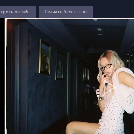
треть онлайн
Скачать бесплатно