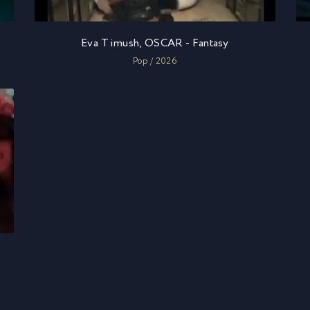
Eva Timush, OSCAR - Fantasy
Pop / 2026