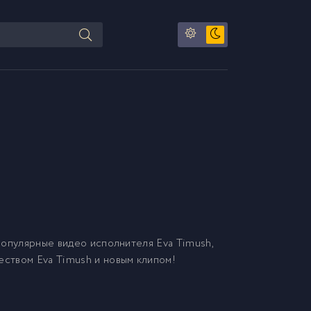
опулярные видео исполнителя Eva Timush,
еством Eva Timush и новым клипом!