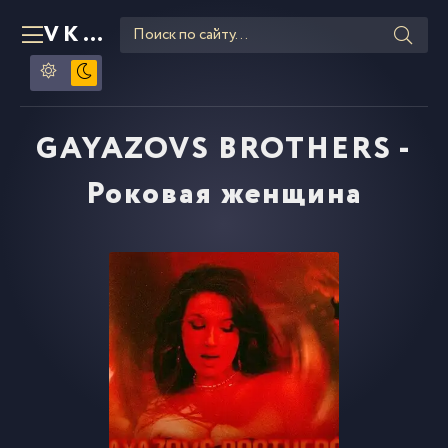
VKLIPE
RU
GAYAZOVS BROTHERS -
Роковая женщина