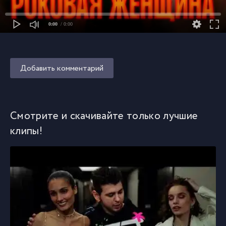
0:00
/ 0:00
Добавить комментарий
Смотрите и скачивайте только лучшие
клипы!