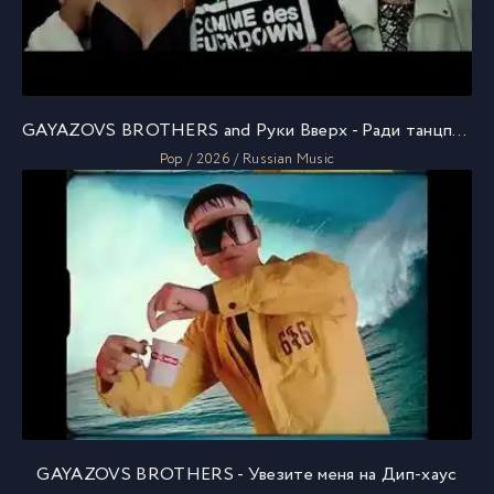
GAYAZOVS BROTHERS and Руки Вверх - Ради танцпола
Pop / 2026 / Russian Music
GAYAZOVS BROTHERS - Увезите меня на Дип-хаус