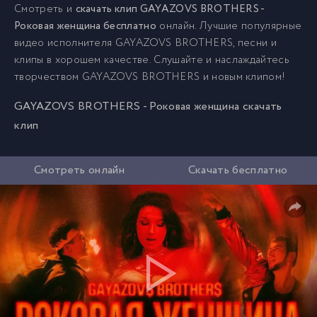
Смотреть и
скачать клип GAYAZOVS BROTHERS -
Роковая женщина бесплатно
онлайн. Лучшие популярные
видео исполнителя GAYAZOVS BROTHERS, песни и
клипы в хорошем качестве. Слушайте и наслаждайтесь
творчеством GAYAZOVS BROTHERS и новым клипом!
GAYAZOVS BROTHERS - Роковая женщина скачать
клип
Смотреть онлайн
Скачать бесплатно