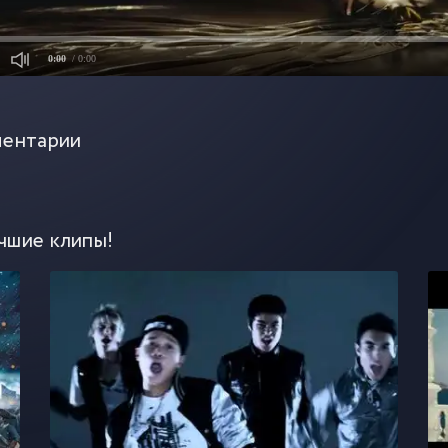
0:00
/ 0:00
ентарии
чшие клипы!