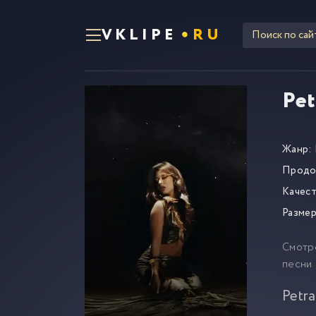
VKLIPE
RU
Pet
Жанр:
Продо
Качест
Размер
Смотр
песни 
Petra