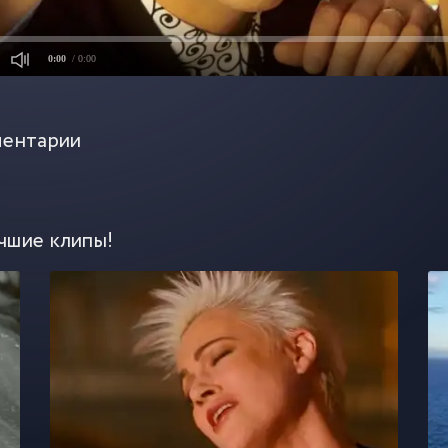
0:00
/ 0:00
ентарии
чшие клипы!