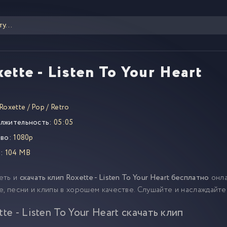
ette - Listen To Your Heart
Roxette
/
Pop
/
Retro
лжительность:
05:05
во:
1080p
:
104 MB
еть и
скачать клип Roxette - Listen To Your Heart бесплатно
онла
e, песни и клипы в хорошем качестве. Слушайте и наслаждайт
te - Listen To Your Heart скачать клип