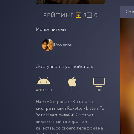
Смо
РЕЙТИНГ:
3
0
Исполнители
Roxette
Доступно на устройствах
ANDROID
IOS
ПК
На этой странице Вы можете
смотреть клип Roxette - Listen To
Your Heart онлайн
! Смотреть
видео онлайн в хорошем
качестве, со своего телефона на