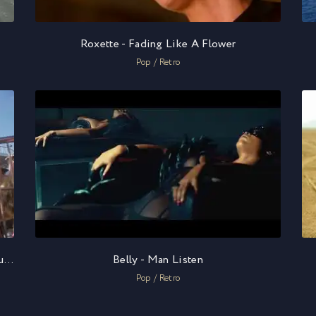
Roxette - Fading Like A Flower
Pop / Retro
Dash Berlin ft. Christina Novelli - Listen To Your Heart
Belly - Man Listen
Pop / Retro