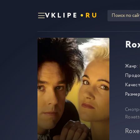
VKLIPE
RU
Rox
Жанр:
Продо
Качест
Размер
Смотр
Roxett
Roxet