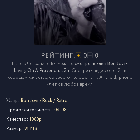
РЕЙТИНГ:
0
0
На этой странице Вы можете
смотреть клип Bon Jovi -
Living On A Prayer онлайн
! Смотреть видео онлайн в
хорошем качестве, со своего телефона на Android, iphone
или пк в любое время.
Жанр:
Bon Jovi
/
Rock
/
Retro
Продолжительность:
04:08
Качество:
1080p
Размер:
91 MB