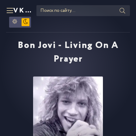
VKLIPE
RU
Bon Jovi - Living On A
Prayer