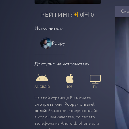
Смо
РЕЙТИНГ:
0
0
Исполнители
Poppy
Доступно на устройствах
ANDROID
IOS
ПК
На этой странице Вы можете
смотреть клип Poppy - Unravel
онлайн
! Смотреть видео онлайн
в хорошем качестве, со своего
телефона на Android, iphone или