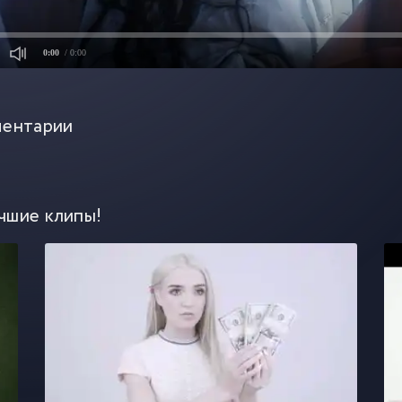
0:00
/ 0:00
ентарии
чшие клипы!