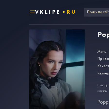
VKLIPE
RU
Pop
Жанр:
Продо
Качест
Размер
Смотр
клипы 
Popp