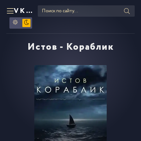
VKLIPE
RU
Истов - Кораблик