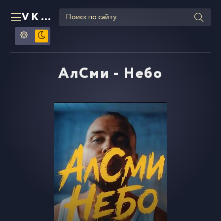
VKLIPE
RU
АлСми - Небо