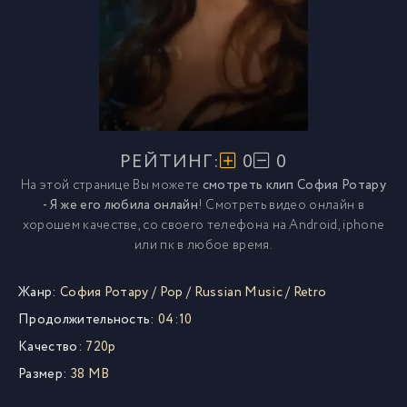
РЕЙТИНГ:
0
0
На этой странице Вы можете
смотреть клип София Ротару
- Я же его любила онлайн
! Смотреть видео онлайн в
хорошем качестве, со своего телефона на Android, iphone
или пк в любое время.
Жанр:
София Ротару
/
Pop
/
Russian Music
/
Retro
Продолжительность:
04:10
Качество:
720p
Размер:
38 MB