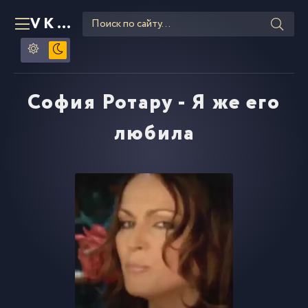
VKLIPE
RU
София Ротару - Я же его
любила