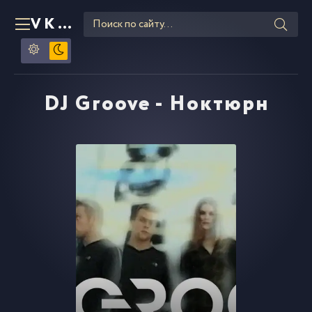
VKLIPE
RU
DJ Groove - Ноктюрн