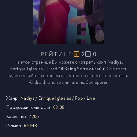
РЕЙТИНГ:
2
0
На этой странице Вы можете
смотреть клип Nadiya,
Enrique Iglesias - Tired Of Being Sorry онлайн
! Смотреть
видео онлайн в хорошем качестве, со своего телефона на
Android, iphone или пк в любое время.
Жанр:
Nadiya
/
Enrique Iglesias
/
Pop
/
Live
Продолжительность:
03:08
Качество:
720p
Размер:
66 MB