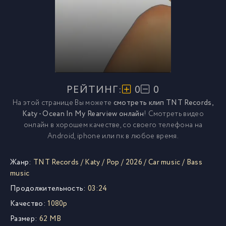
РЕЙТИНГ:
0
0
На этой странице Вы можете
смотреть клип TNT Records,
Katy - Ocean In My Rearview онлайн
! Смотреть видео
онлайн в хорошем качестве, со своего телефона на
Android, iphone или пк в любое время.
Жанр:
TNT Records
/
Katy
/
Pop
/
2026
/
Car music
/
Bass
music
Продолжительность:
03:24
Качество:
1080p
Размер:
62 MB