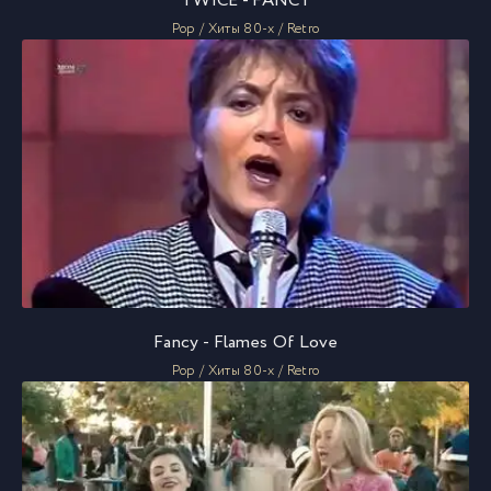
TWICE - FANCY
Pop / Хиты 80-х / Retro
Fancy - Flames Of Love
Pop / Хиты 80-х / Retro