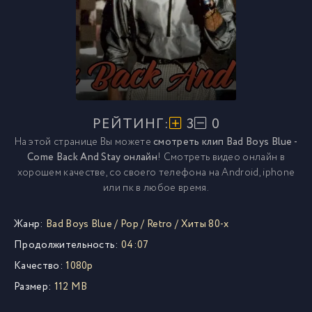
РЕЙТИНГ:
3
0
На этой странице Вы можете
смотреть клип Bad Boys Blue -
Come Back And Stay онлайн
! Смотреть видео онлайн в
хорошем качестве, со своего телефона на Android, iphone
или пк в любое время.
Жанр:
Bad Boys Blue
/
Pop
/
Retro
/
Хиты 80-х
Продолжительность:
04:07
Качество:
1080p
Размер:
112 MB