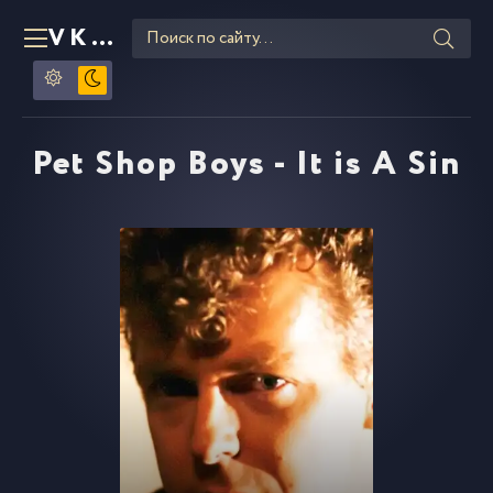
VKLIPE
RU
Pet Shop Boys - It is A Sin