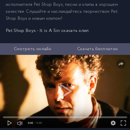
исполнителя Pet Shop Boys, песни и клипы в хорошем
качестве. Слушайте и наслаждайтесь творчеством Pet
Shop Boys и новым клипом!
Pet Shop Boys - It is A Sin скачать клип
Смотреть онлайн
Скачать бесплатно
0:00
/ 0:00