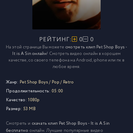
РЕЙТИНГ:
0
0
На этой странице Вы можете
смотреть клип Pet Shop Boys -
It is A Sin онлайн
! Смотреть видео онлайн в хорошем
качестве, со своего телефона на Android, iphone или пк в
любое время.
Жанр:
Pet Shop Boys
/
Pop
/
Retro
Продолжительность:
05:00
Качество:
1080p
Размер:
53 MB
Смотреть и
скачать клип Pet Shop Boys - It is A Sin
бесплатно
онлайн. Лучшие популярные видео