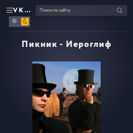
VKLIPE
RU
Пикник - Иероглиф