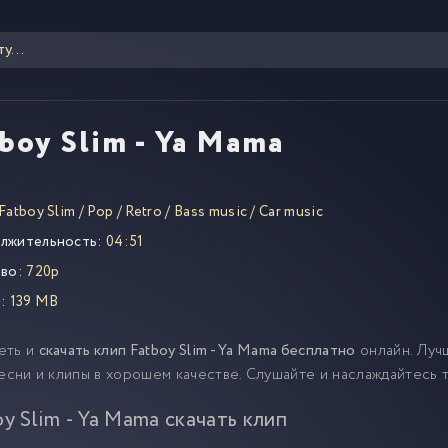
boy Slim - Ya Mama
Fatboy Slim
/
Pop
/
Retro
/
Bass music
/
Car music
лжительность:
04:51
во:
720p
:
139 MB
еть и
скачать клип Fatboy Slim - Ya Mama бесплатно
онлайн. Луч
песни и клипы в хорошем качестве. Слушайте и наслаждайтесь 
oy Slim - Ya Mama скачать клип