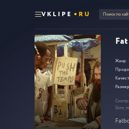
VKLIPE
RU
Fat
Жанр:
Продо
Качест
Размер
Смотр
Slim, 
Fatb