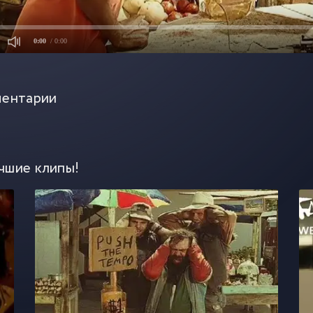
0:00
/ 0:00
ентарии
чшие клипы!