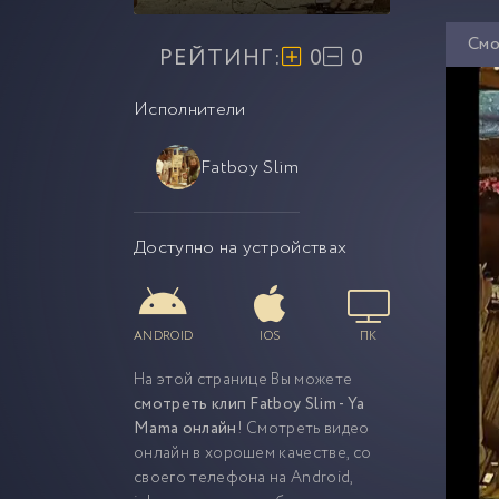
Смо
РЕЙТИНГ:
0
0
Исполнители
Fatboy Slim
Доступно на устройствах
ANDROID
IOS
ПК
На этой странице Вы можете
смотреть клип Fatboy Slim - Ya
Mama онлайн
! Смотреть видео
онлайн в хорошем качестве, со
своего телефона на Android,